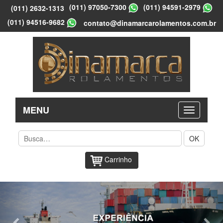
(011) 97050-7300
(011) 94591-2979
(011) 2632-1313
(011) 94516-9682
contato@dinamarcarolamentos.com.br
MENU
OK
Carrinho
Previous
Nex