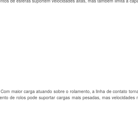
mentos de esferas suportem velocidades altas, mas também limita a cap
3). Com maior carga atuando sobre o rolamento, a linha de contato tor
mento de rolos pode suportar cargas mais pesadas, mas velocidade