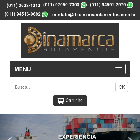
(011) 97050-7300
(011) 94591-2979
(011) 2632-1313
(011) 94516-9682
contato@dinamarcarolamentos.com.br
MENU
OK
Carrinho
Previous
Nex