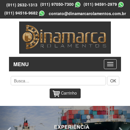
(011) 97050-7300
(011) 94591-2979
(011) 2632-1313
(011) 94516-9682
contato@dinamarcarolamentos.com.br
MENU
OK
Carrinho
Previous
Nex