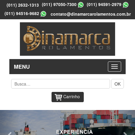
(011) 97050-7300
(011) 94591-2979
(011) 2632-1313
(011) 94516-9682
contato@dinamarcarolamentos.com.br
MENU
OK
Carrinho
Previous
Nex