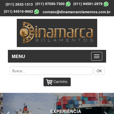
(011) 97050-7300
(011) 94591-2979
(011) 2632-1313
(011) 94516-9682
contato@dinamarcarolamentos.com.br
MENU
OK
Carrinho
Previous
Nex